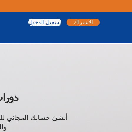
الاشتراك
تسجيل الدخول
دورا
أنشئ حسابك المجاني للو
وال