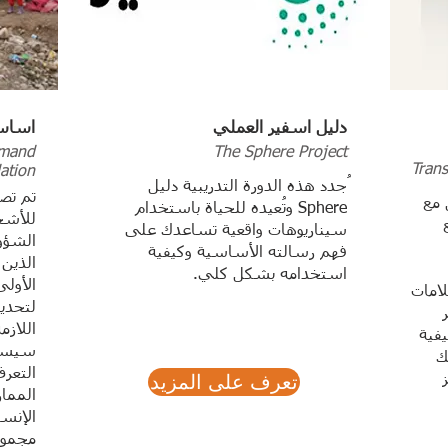
دليل اسفير العملي
اساسي
emand
The Sphere Project
Tran
ation
ُجدد هذه الدورة التدريبية دليل
تم تص
 مع
Sphere وتُعيده للحياة باستخدام
للأشخ
سيناريوهات واقعية تساعدك على
الشؤون
فهم رسالته الأساسية وكيفية
الذين
استخدامه بشكل كلي.
الأولى
امات
لتحدي
اللازم
يفية
سيساع
ك
التعرف
تعرف على المزيد
المما
الإنس
مجموع